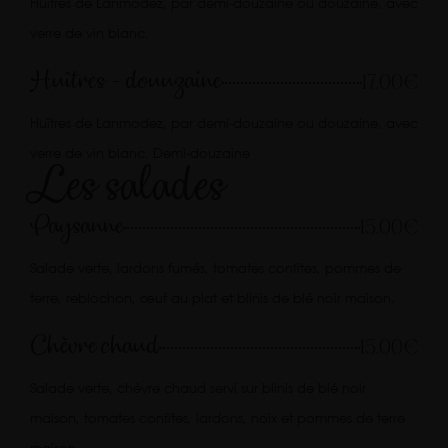
Huîtres de Lanmodez, par demi-douzaine ou douzaine, avec
verre de vin blanc.
Huîtres - douuzaine
17.00€
Huîtres de Lanmodez, par demi-douzaine ou douzaine, avec
verre de vin blanc. Demi-douzaine
Les salades
Paysanne
15.00€
Salade verte, lardons fumés, tomates confites, pommes de
terre, reblochon, œuf au plat et blinis de blé noir maison.
Chèvre chaud
15.00€
Salade verte, chèvre chaud servi sur blinis de blé noir
maison, tomates confites, lardons, noix et pommes de terre