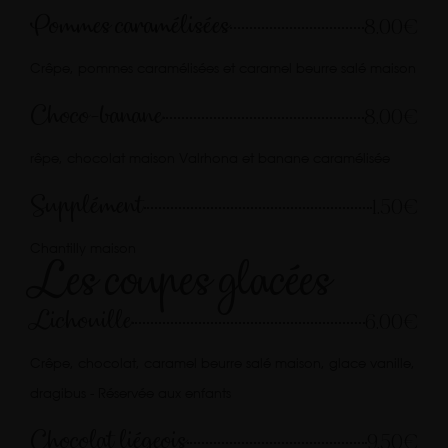
Pommes caramélisées
8.00€
Crêpe, pommes caramélisées et caramel beurre salé maison
Choco-banane
8.00€
rêpe, chocolat maison Valrhona et banane caramélisée
Supplément
1.50€
Chantilly maison
Les coupes glacées
Lichouille
6.00€
Crêpe, chocolat, caramel beurre salé maison, glace vanille,
dragibus - Réservée aux enfants
Chocolat liégeois
9.50€