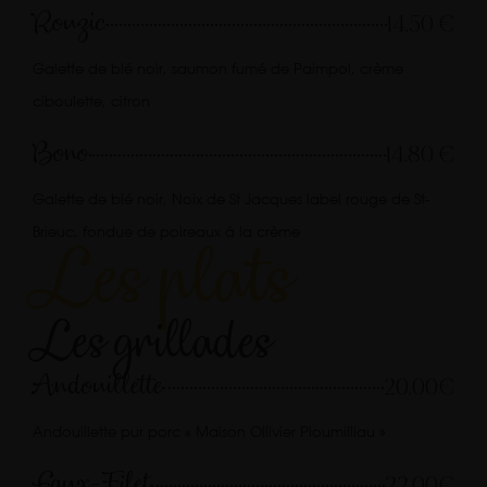
Rouzic
14.50 €
Galette de blé noir, saumon fumé de Paimpol, crème
ciboulette, citron
Bono
14.80 €
Galette de blé noir, Noix de St Jacques label rouge de St-
Brieuc, fondue de poireaux à la crème
Les plats
Les grillades
Andouillette
20.00€
Andouillette pur porc « Maison Ollivier Ploumilliau »
Faux-Filet
22.00€