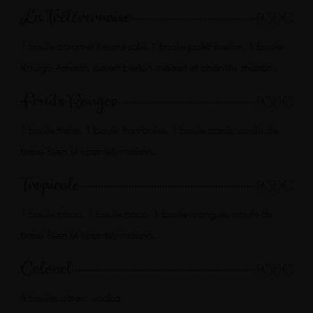
La Trélévernaise
9.50€
1 boule caramel beurre salé, 1 boule palet breton, 1 boule
Kouign-Amann, palets breton maison et chantilly maison.
Fruits Rouges
9.50€
1 boule fraise, 1 boule framboise, 1 boule cassis, coulis de
fraise Elien et chantilly maison.
Tropicale
9.50€
1 boule citron, 1 boule coco, 1 boule mangue, coulis de
fraise Elien et chantilly maison.
Colonel
9.50€
3 boules citron, vodka.