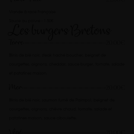
Viande à race Française
Sauce au poivre - 1.50€
Les burgers Bretons
Terre
20.00€
Blinis de blé noir, steak haché boucher, beignet de
courgettes, oignons, cheddar, sauce burger, tomate, salade
et patatines maison.
Mer
20.00€
Blinis de blé noir, saumon fumé de Paimpol, beignet de
courgettes, oignons, chèvre chaud, tomate, salade et
patatines maison, sauce ciboulette.
Végé
20.00€