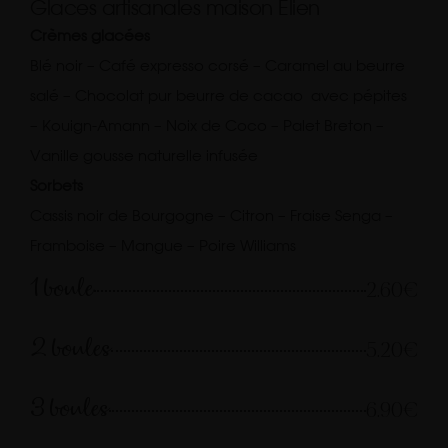
Glaces artisanales maison Elien
Crèmes glacées
Blé noir – Café expresso corsé – Caramel au beurre
salé – Chocolat pur beurre de cacao avec pépites
– Kouign-Amann – Noix de Coco – Palet Breton –
Vanille gousse naturelle infusée
Sorbets
Cassis noir de Bourgogne – Citron – Fraise Senga –
Framboise – Mangue – Poire Williams
1 boule
2.60€
2 boules
5.20€
3 boules
6.90€