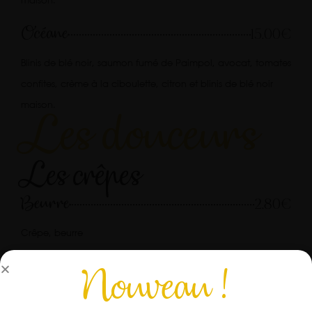
maison.
Océane
15.00€
Blinis de blé noir, saumon fumé de Paimpol, avocat, tomates
confites, crème à la ciboulette, citron et blinis de blé noir
maison.
Les douceurs
Les crêpes
Beurre
2.80€
Crêpe, beurre
Beurre sucre
3.20€
Nouveau !
Crêpe, beurre, sucre