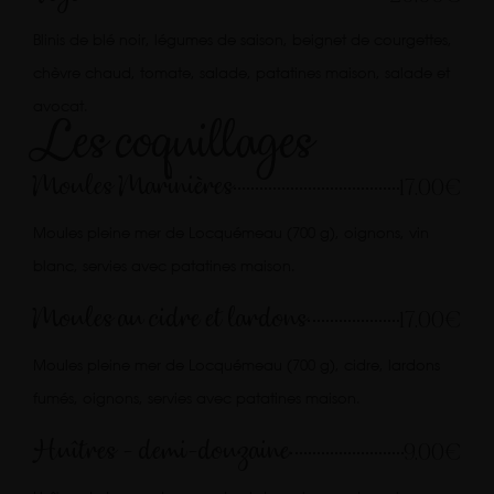
Blinis de blé noir, légumes de saison, beignet de courgettes,
chèvre chaud, tomate, salade, patatines maison, salade et
avocat.
Les coquillages
Moules Marinières
17.00€
Moules pleine mer de Locquémeau (700 g), oignons, vin
blanc, servies avec patatines maison.
Moules au cidre et lardons
17.00€
Moules pleine mer de Locquémeau (700 g), cidre, lardons
fumés, oignons, servies avec patatines maison.
Huîtres - demi-douzaine
9.00€