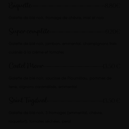
Biquette
8.80€
Galette de blé noir, fromage de chèvre, miel et noix
Super complète
9.20€
Galette de blé noir, jambon, emmental, champignons frais
cuisinés à la crème et tomates
Castel Meur
13.50 €
Galette de blé noir, saucisse de Ploumilliau, pommes de
terre, oignons caramélisés, emmental
Saint Tugdual
13.50 €
Galette de blé noir, 3 fromages (emmental, chèvre,
roquefort), tomates séchées, persil